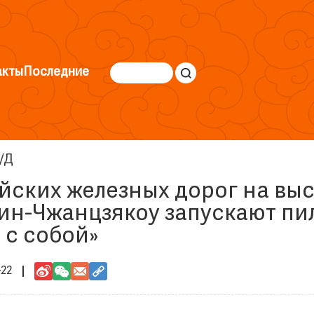
акты
Последние
/Д
айских железных дорог на в
ин-Чжанцзякоу запускают пи
 с собой»
-22