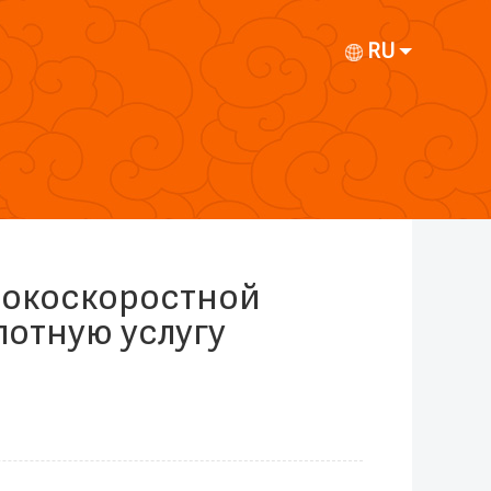
RU
ысокоскоростной
лотную услугу