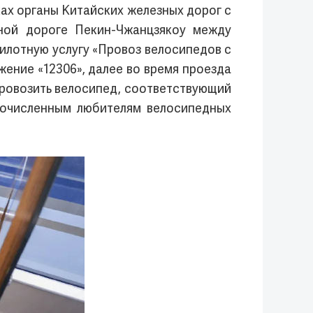
ах органы Китайских железных дорог с
ной дороге Пекин-Чжанцзякоу между
пилотную услугу «Провоз велосипедов с
жение «12306», далее во время проезда
провозить велосипед, соответствующий
гочисленным любителям велосипедных