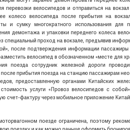
ажиры могут заранее демонтировать переднее кол
ля перевозки велосипедов и отправиться на вокза
ее колесо велосипеда после прибытия на вокзал
нты и сумку многократного использования для п
ения демонтажа и упаковки переднего колеса вел
ез специальный проход на вокзале, предъявив инфор
бой», после подтверждения информации пассажиры 
азместить велосипед в обозначенном «месте для хр
ния поезда сотрудник железной дороги проводи
 после прибытия поезда на станцию пассажирам не
педов, предоставленную органами Китайских желез
 стоимость услуги «Провоз велосипедов с собой»
ю счет-фактуру через мобильное приложение Китайс
моторвагонном поезде ограничена, поэтому реком
свою поездку и как можно раньше оформить брониро