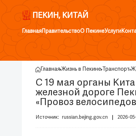
ПЕКИН, КИТАЙ
Главная
Правительство
О Пекине
Услуги
Конт
Главная
Жизнь в Пекине
Транспорт
Ж
С 19 мая органы Кит
железной дороге Пек
«Провоз велосипедов
russian.bejing.gov.cn
2026-05