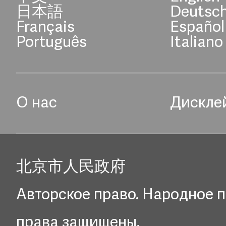
日本語
Deutsc
Français
Español
Português
Italiano
О нас
Дискле
北京市人民政府
Авторское право. Народное п
права защищены.