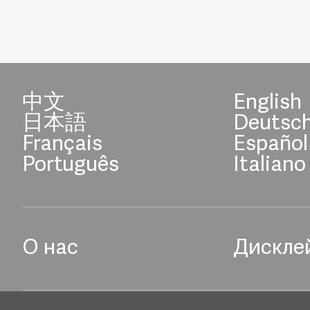
中文
English
日本語
Deutsc
Français
Español
Português
Italiano
О нас
Дискле