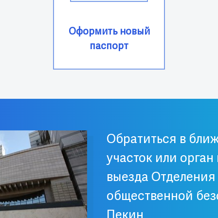
Оформить новый
паспорт
Обратиться
в бли
участок или орган
выезда Отделения
общественной без
Пекин