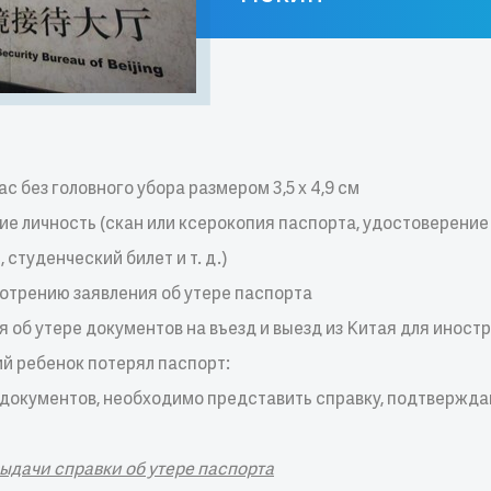
с без головного убора размером 3,5 x 4,9 см
е личность (скан или ксерокопия паспорта, удостоверени
студенческий билет и т. д.)
мотрению заявления об утере паспорта
я об утере документов на въезд и выезд из Китая для иност
й ребенок потерял паспорт:
окументов, необходимо представить справку, подтвержд
выдачи справки об утере паспорта