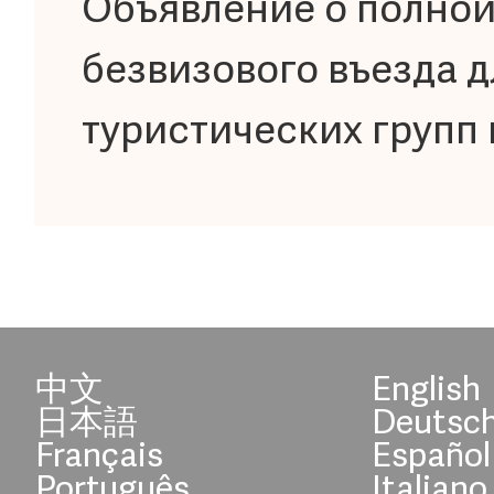
Объявление о полной
безвизового въезда 
туристических групп
中文
English
日本語
Deutsc
Français
Español
Português
Italiano