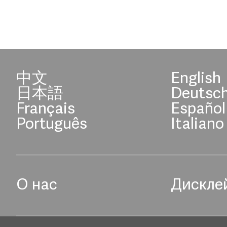
中文
English
日本語
Deutsc
Français
Español
Português
Italiano
О нас
Дискле