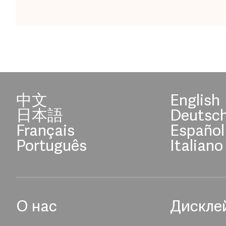
中文
English
日本語
Deutsc
Français
Español
Português
Italiano
О нас
Дискле