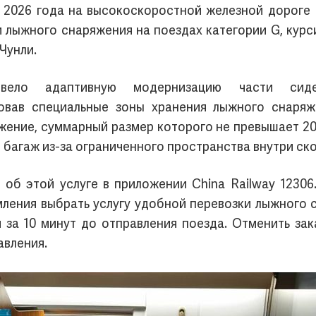
а 2026 года на высокоскоростной железной дороге
и лыжного снаряжения на поездах категории G, ку
Чунли.
овело адаптивную модернизацию части сид
удовав специальные зоны хранения лыжного снаря
ряжение, суммарный размер которого не превышает 2
 багаж из-за ограниченного пространства внутри ск
об этой услуге в приложении China Railway 12306
ления выбрать услугу удобной перевозки лыжного 
 за 10 минут до отправления поезда. Отменить зак
авления.