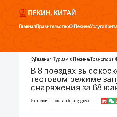
ПЕКИН, КИТАЙ
Главная
Правительство
О Пекине
Услуги
Конт
Главная
Туризм в Пекине
Транспорт
В 8 поездах высокос
тестовом режиме зап
снаряжения за 68 юа
russian.bejing.gov.cn