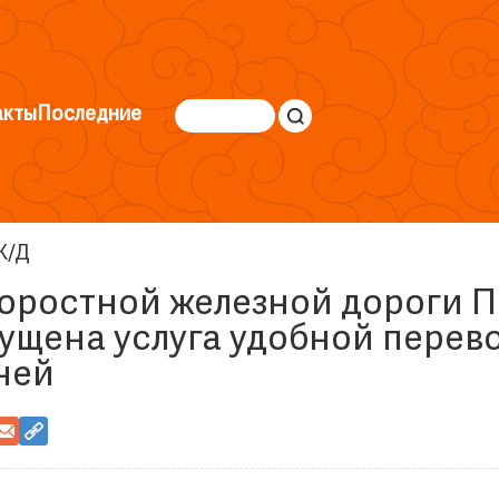
акты
Последние
Ж/Д
коростной железной дороги 
ущена услуга удобной перев
ней