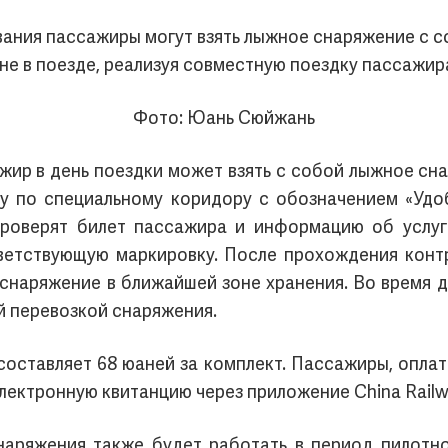
ния пассажиры могут взять лыжное снаряжение с со
не в поезде, реализуя совместную поездку пассажир
Фото: Юань Сюйжань
ир в день поездки может взять с собой лыжное сн
ку по специальному коридору с обозначением «Удо
роверят билет пассажира и информацию об услуге
тветствующую маркировку. После прохождения контр
снаряжение в ближайшей зоне хранения. Во время д
й перевозкой снаряжения.
оставляет 68 юаней за комплект. Пассажиры, оплати
ектронную квитанцию через приложение China Railw
наряжения также будет работать в период пилотно