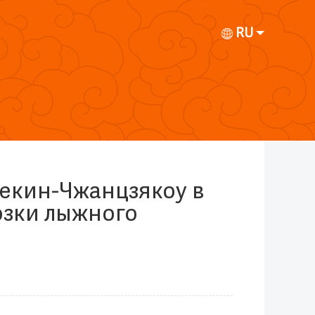
RU
Пекин-Чжанцзякоу в
озки лыжного