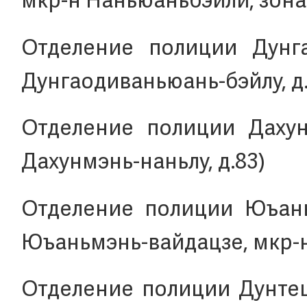
мкр-н Наньюаньбэйли, зона 4
Отделение полиции Дунгао
Дунгаодиваньюань-бэйлу, д.
Отделение полиции Дахунм
Дахунмэнь-наньлу, д.83)
Отделение полиции Юъаньм
Юъаньмэнь-вайдацзе, мкр-н 
Отделение полиции Дунтецз