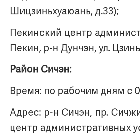
Шицзиньхуаюань, д.33);
Пекинский центр администр
Пекин, р-н Дунчэн, ул. Цзин
Район Сичэн:
Время: по рабочим дням с 09:
Адрес: р-н Сичэн, пр. Сичж
центр административных у