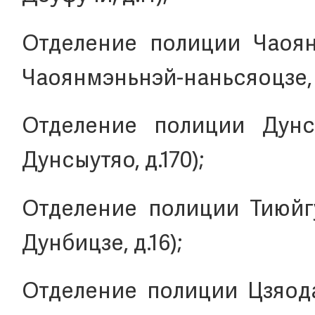
Отделение полиции Чаоянм
Чаоянмэньнэй-наньсяоцзе, д
Отделение полиции Дунсы
Дунсыутяо, д.170);
Отделение полиции Тиюйгуа
Дунбицзе, д.16);
Отделение полиции Цзяодао