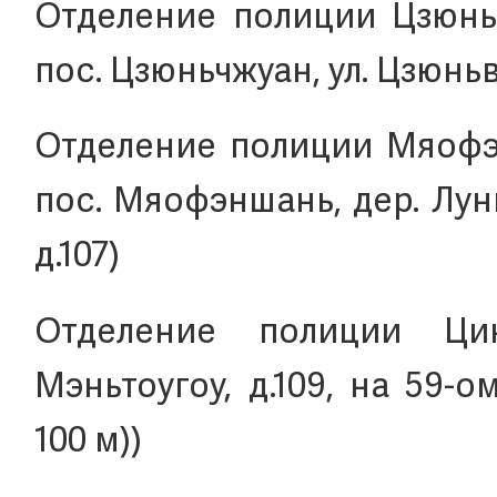
Отделение полиции Цзюньч
пос. Цзюньчжуан, ул. Цзюньвэ
Отделение полиции Мяофэн
пос. Мяофэншань, дер. Лун
д.107)
Отделение полиции Цин
Мэньтоугоу, д.109, на 59-
100 м))