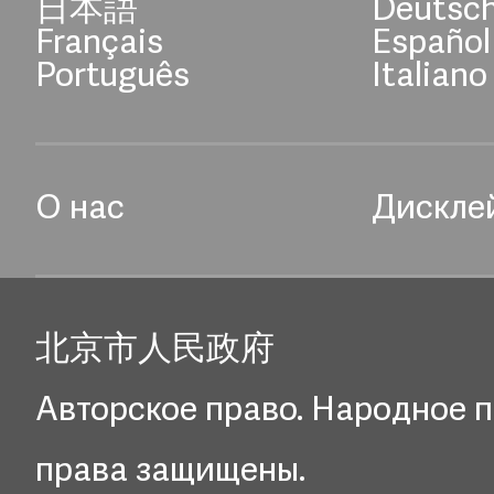
日本語
Deutsc
Français
Español
Português
Italiano
О нас
Дискле
北京市人民政府
Авторское право. Народное п
права защищены.