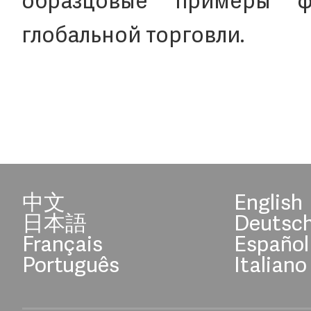
образцовые примеры ф
глобальной торговли.
中文
English
日本語
Deutsc
Français
Español
Português
Italiano