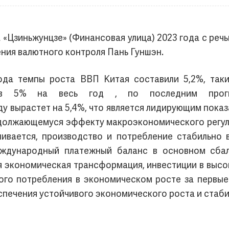
 «Цзиньжунцзе» (Финансовая улица) 2023 года с реч
ения валютного контроля Пань Гуншэн.
года темпы роста ВВП Китая составили 5,2%, так
 в 5% на весь год , по последним прогн
ду вырастет на 5,4%, что является лидирующим пока
родолжающемуся эффекту макроэкономического регул
ивается, производство и потребление стабильно 
еждународный платежный баланс в основном сба
я экономическая трансформация, инвестиции в выс
ого потребления в экономическом росте за первые
спечения устойчивого экономического роста и стаб