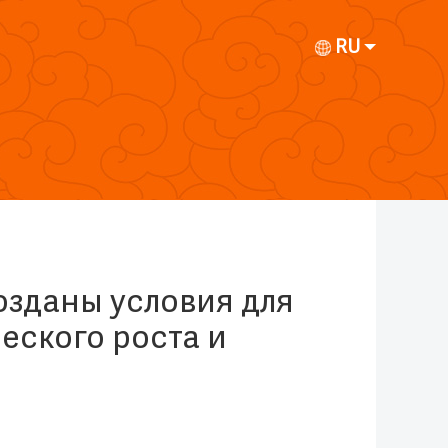
RU
озданы условия для
еского роста и