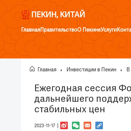
ПЕКИН, КИТАЙ
Главная
Правительство
О Пекине
Услуги
Конт
Главная
Инвестиции в Пекин
В
Ежегодная сессия Фо
дальнейшего поддерж
стабильных цен
2023-11-17 |