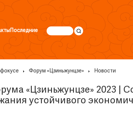
акты
Последние
 фокусе
Форум «Цзиньжунцзе»
Новости
рума «Цзиньжунцзе» 2023 | С
ания устойчивого экономич