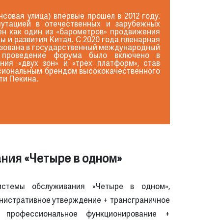
совая улица) впервые прошел в 2012 году.
путацией в отечественных и зарубежных
ен как один из «барометров» продвижения
 и развития Китая. С 2020 года пленарная
зована в государственный международный
 проведение форума было включено в
ния «двух зон» и «трех платформ», став
сиональным брендом высококачественного
ти Пекина.
ния «Четыре в одном»
истемы обслуживания «Четыре в одном»,
нистративное утверждение + трансграничное
 профессиональное функционирование +