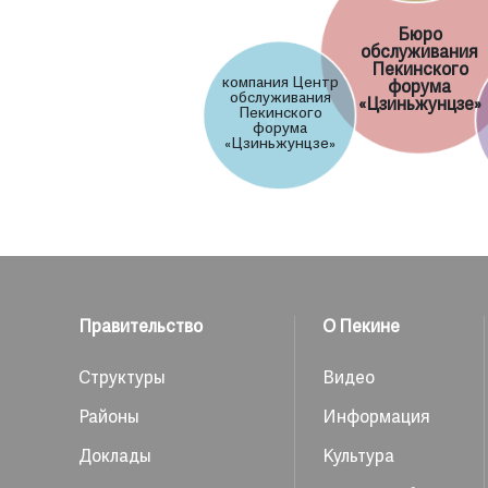
Бюро
обслуживания
Пекинского
компания Центр
форума
обслуживания
«Цзиньжунцзе»
Пекинского
форума
«Цзиньжунцзе»
Правительство
О Пекине
Структуры
Видео
Районы
Информация
Доклады
Культура