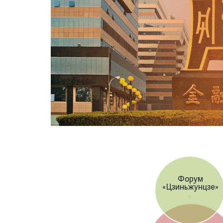
Форум
«Цзиньжунцзе»