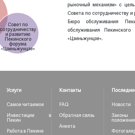
рыночный механизм» с цель
Совета по сотрудничеству и
Бюро обслуживания Пеки
Совет по
сотрудничеству
обслуживания Пекинского
и развитию
«Цзиньжунцзе».
Пекинского
форума
«Цзиньжунцзе»
Услуги
Контакты
Последни
Самое читаемое
FAQ
Новости
Инвестиции в
Обратная связь
Зако
Пекин
положени
Анкета
Работа в Пекине
Фотогале