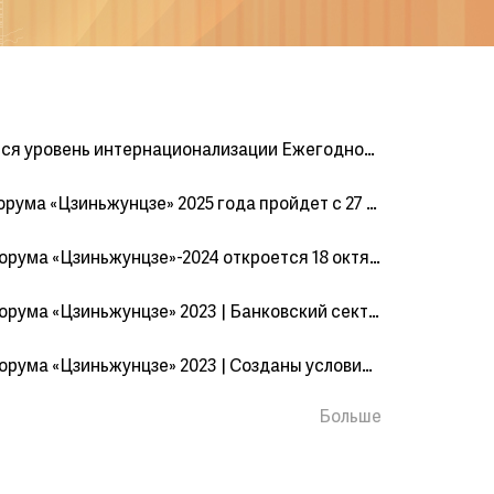
Значительно повысился уровень интернационализации Ежегодной сессии Форума «Цзиньжунцзе» 2025 года
Ежегодная сессия форума «Цзиньжунцзе» 2025 года пройдет с 27 по 30 октября
Ежегодная сессия Форума «Цзиньжунцзе»-2024 откроется 18 октября
Ежегодная сессия Форума «Цзиньжунцзе» 2023 | Банковский сектор стабильно развивается, средний годовой темп роста объема кредитования за последние три года составил 11,2%
Ежегодная сессия Форума «Цзиньжунцзе» 2023 | Созданы условия для дальнейшего поддержания устойчивого экономического роста и стабильных цен
Больше