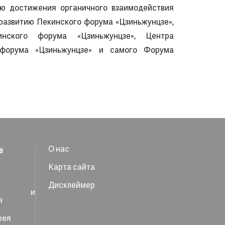
ю достижения органичного взаимодействия
 развитию Пекинского форума «Цзиньжунцзе»,
нского форума «Цзиньжунцзе», Центра
 форума «Цзиньжунцзе» и самого Форума
О нас
е
Карта сайта
Дисклеймер
ны и
я
рея