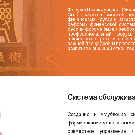
Форум «Цзиньжунцзе» (Финан
Он пользуется высокой ре
финансовых кругах и извест
реформы финансовой системы
сессия форума была преобра
профессиональный форум,
пекинскую стратегию созда
важной площадкой и профес
развития и внешней открытос
Система обслужива
Создание и углубление с
формирование модели «адми
совместное управление +