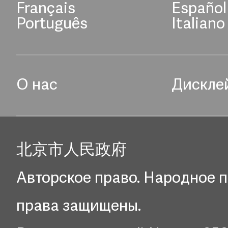
Français
Español
Português
Italiano
О нас
Дискле
北京市人民政府
Авторское право. Народное п
права защищены.