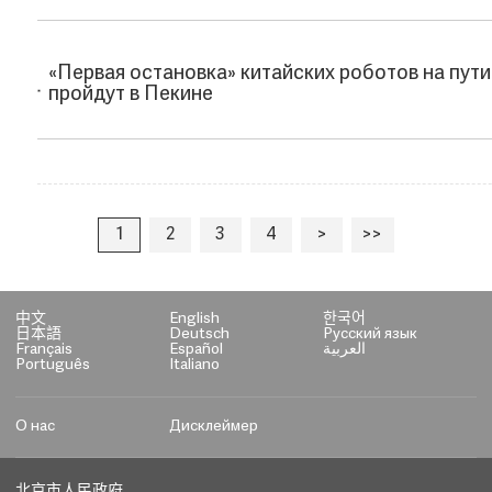
«Первая остановка» китайских роботов на пут
пройдут в Пекине
1
2
3
4
>
>>
中文
English
한국어
日本語
Deutsch
Русский язык
Français
Español
العربية
Português
Italiano
О нас
Дисклеймер
北京市人民政府