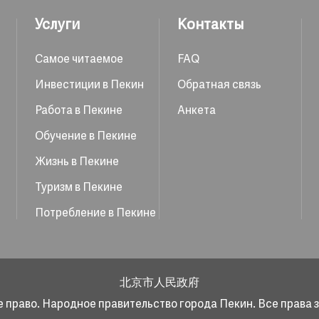
Услуги
Контакты
Самое читаемое
FAQ
Инвестиции в Пекин
Обратная связь
Работа в Пекине
Анкета
Обучение в Пекине
Жизнь в Пекине
Туризм в Пекине
Потребление в Пекине
北京市人民政府
 право. Народное правительство города Пекин. Все права