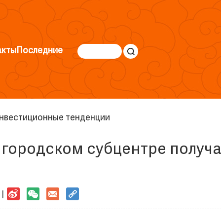
акты
Последние
нвестиционные тенденции
 городском субцентре получа
 |