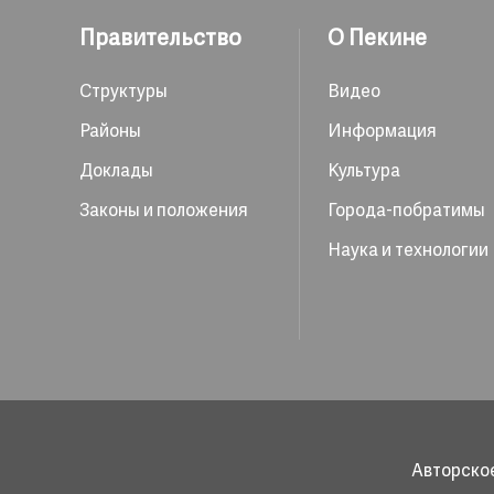
Правительство
О Пекине
Структуры
Видео
Районы
Информация
Доклады
Культура
Законы и положения
Города-побратимы
Наука и технологии
Авторское