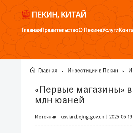
ПЕКИН, КИТАЙ
Главная
Правительство
О Пекине
Услуги
Конт
Главная
Инвестиции в Пекин
И
«Первые магазины» в
млн юаней
Источник:
russian.bejing.gov.cn
|
2025-05-19