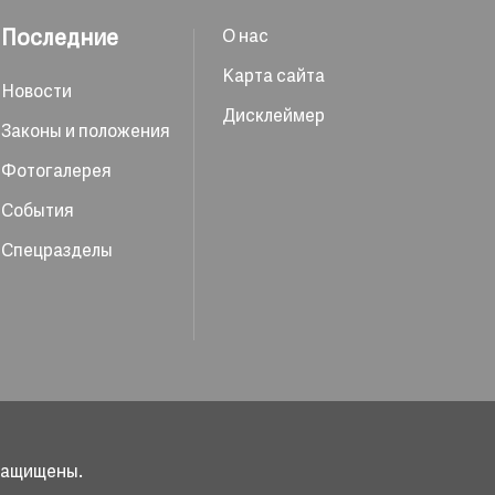
Последние
О нас
Карта сайта
Новости
Дисклеймер
Законы и положения
Фотогалерея
События
Спецразделы
 защищены.