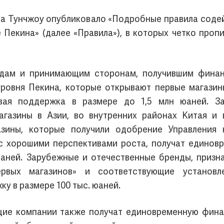
а Тунчжоу опубликовало «Подробные правила соде
 Пекина» (далее «Правила»), в которых четко проп
ндам и принимающим сторонам, получившим фина
уровня Пекина, которые открывают первые магазин
вая поддержка в размере до 1,5 млн юаней. З
газины в Азии, во внутренних районах Китая и 
азины, которые получили одобрение Управления
 с хорошими перспективами роста, получат единов
юаней. Зарубежные и отечественные бренды, приз
рвых магазинов» и соответствующие установл
 в размере 100 тыс. юаней.
щие компании также получат единовременную финан