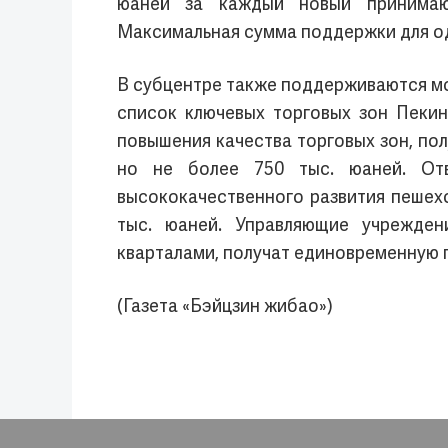
юаней за каждый новый принимающ
Максимальная сумма поддержки для од
В субцентре также поддерживаются мо
список ключевых торговых зон Пеки
повышения качества торговых зон, по
но не более 750 тыс. юаней. Отв
высококачественного развития пешех
тыс. юаней. Управляющие учрежден
кварталами, получат единовременную п
(Газета «Бэйцзин жибао»)