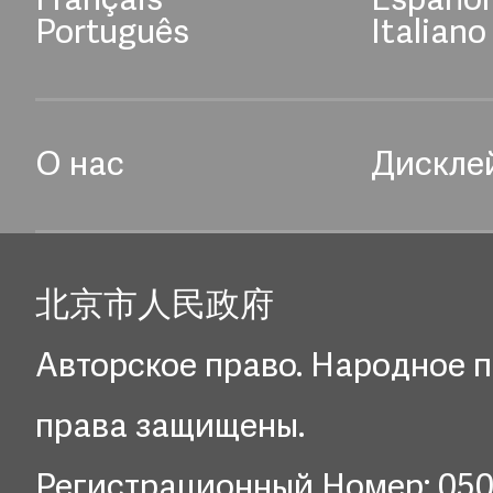
Français
Español
Português
Italiano
О нас
Дискле
北京市人民政府
Авторское право. Народное п
права защищены.
Регистрационный Номер: 05