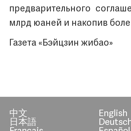
предварительного соглаш
млрд юаней и накопив более
Газета «Бэйцзин жибао»
中文
English
日本語
Deutsc