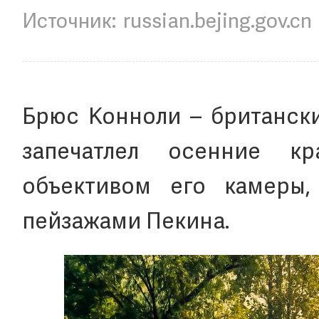
russian.bejing.gov.cn
Брюс Конноли – британски
запечатлел осенние к
объективом его камеры,
пейзажами Пекина.