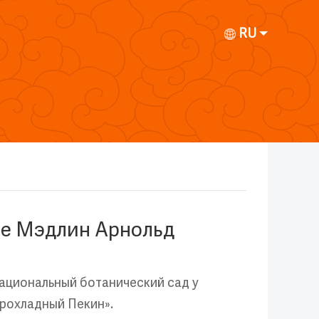
RU
ве Мэдлин Арнольд
ациональный ботанический сад у
Прохладный Пекин».