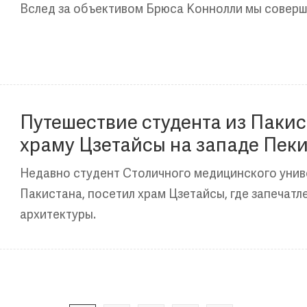
Вслед за объективом Брюса Коннолли мы соверши
Путешествие студента из Пакис
храму Цзетайсы на западе Пеки
умиротворения и тишины
Недавно студент Столичного медицинского унив
Пакистана, посетил храм Цзетайсы, где запечатл
архитектуры.