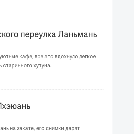
ского переулка Ланьмань
уютные кафе, все это вдохнуло легкое
 старинного хутуна.
 Ихэюань
нь на закате, его снимки дарят