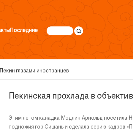
акты
Последние
Пекин глазами иностранцев
Пекинская прохлада в объекти
Этим летом канадка Мэдлин Арнольд посетила Н
подножия гор Сишань и сделала серию кадров «