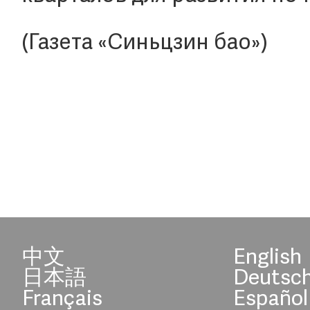
(Газета «Синьцзин бао»)
中文
English
日本語
Deutsc
Français
Español