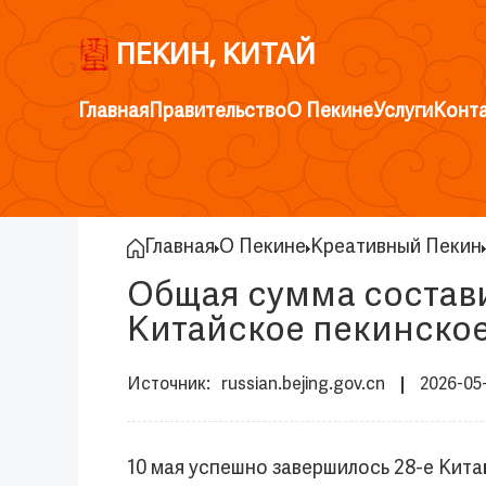
ПЕКИН, КИТАЙ
Главная
Правительство
О Пекине
Услуги
Конт
Главная
О Пекине
Креативный Пекин
Общая сумма состави
Китайское пекинско
russian.bejing.gov.cn
2026-05
10 мая успешно завершилось 28-е Кит