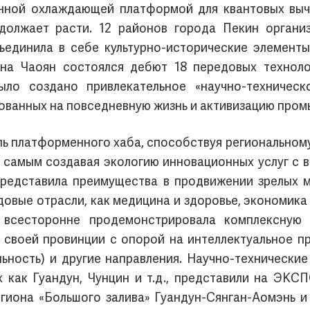
анной охлаждающей платформой для квантовых вычи
олжает расти. 12 районов города Пекин органи
ъединила в себе культурно-исторические элементы
она Чаоян состоялся дебют 18 передовых техноло
ло создано привлекательное «научно-техническ
ованных на повседневную жизнь и активизацию пром
ь платформенного хаба, способствуя региональному
м самым создавая экологию инновационных услуг с
представила преимущества в продвижении зрелых 
овые отрасли, как медицина и здоровье, экономика м
 всесторонне продемонстрировала комплексную 
 своей провинции с опорой на интеллектуальное пр
льность) и другие направления. Научно-технические
х как Гуандун, Чунцин и т.д., представили на ЭКС
егиона «Большого залива» Гуандун-Сянган-Аомэнь 