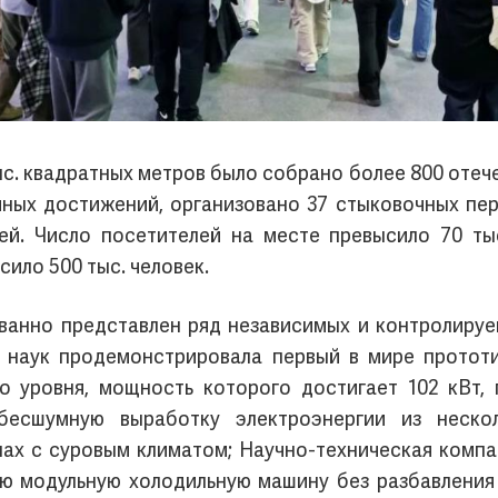
с. квадратных метров было собрано более 800 отеч
чных достижений, организовано 37 стыковочных пе
й. Число посетителей на месте превысило 70 тыс.
ило 500 тыс. человек.
анно представлен ряд независимых и контролируем
я наук продемонстрировала первый в мире прототи
о уровня, мощность которого достигает 102 кВт, 
бесшумную выработку электроэнергии из нескол
нах с суровым климатом; Научно-техническая комп
ю модульную холодильную машину без разбавления