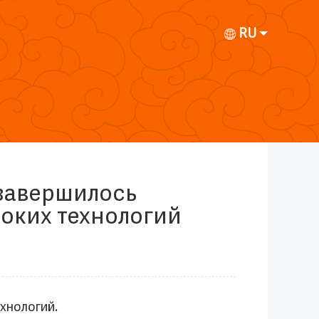
RU
 завершилось
оких технологий
хнологий.