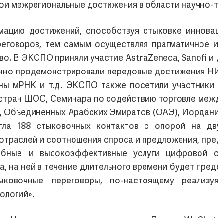
ои межрегиональные достижения в области научно-т
ацию достижений, способствуя стыковке инновац
ереговоров, тем самым осуществляя прагматичное
о. В ЭКСПО приняли участие AstraZeneca, Sanofi и 
анно продемонстрировали передовые достижения Н
ины мРНК и т.д. ЭКСПО также посетили участники 
 стран ШОС, Семинара по содействию торговле межд
, Объединенных Арабских Эмиратов (ОАЭ), Иордании
ла 188 стыковочных контактов с опорой на дву
 отраслей и соотношения спроса и предложения, пр
обные и высокоэффективные услуги цифровой 
, на ней в течение длительного времени будет пре
ыковочные переговоры, по-настоящему реали
ологий».