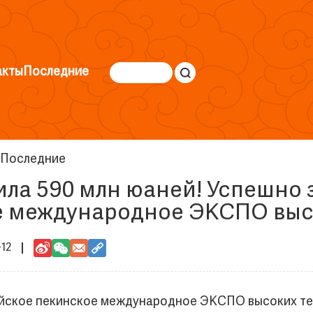
акты
Последние
Последние
ла 590 млн юаней! Успешно
е международное ЭКСПО выс
-12
айское пекинское международное ЭКСПО высоких те