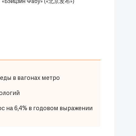
at «Бэйцзин Фабу» («北京发布»)
еды в вагонах метро
ологий
ос на 6,4% в годовом выражении