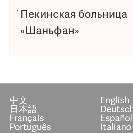
Пекинская больница
«Шаньфан»
中文
English
日本語
Deutsc
Français
Español
Português
Italiano