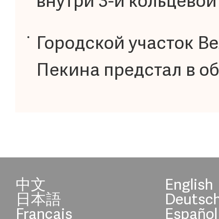
внутри 3-й кольцевой
Городской участок Ве
Пекина предстал в о
中文
English
日本語
Deutsc
Français
Español