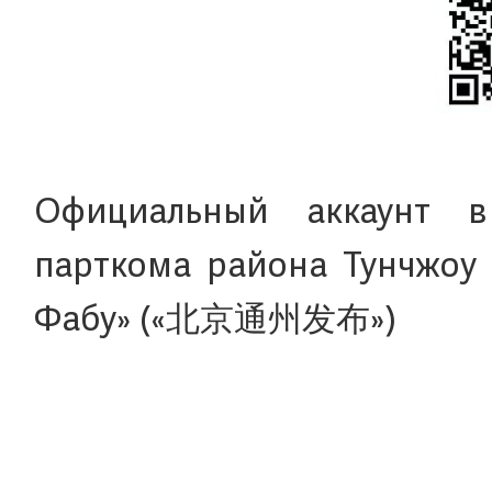
Официальный аккаунт 
парткома района Тунчжоу 
Фабу» («北京通州发布»)