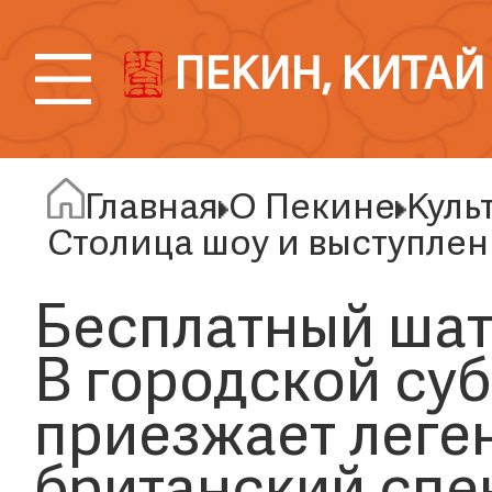
ПЕКИН, КИТАЙ
Главная
О Пекине
Куль
Столица шоу и выступле
Бесплатный шат
В городской су
приезжает леге