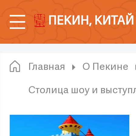
ПЕКИН, КИТАЙ
Главная
О Пекине
Столица шоу и высту