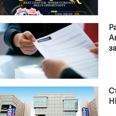
Р
A
з
С
H