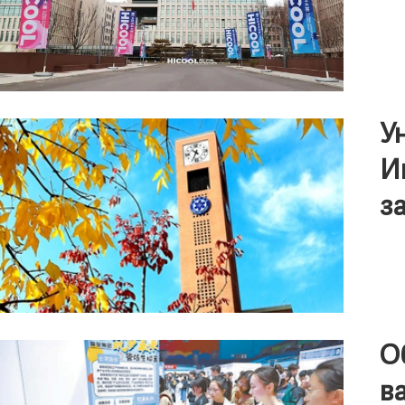
У
И
з
О
в