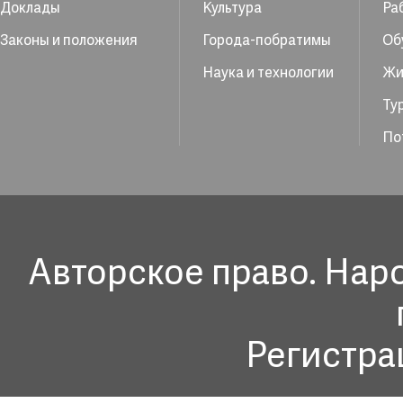
Доклады
Культура
Ра
Законы и положения
Города-побратимы
Об
Наука и технологии
Жи
Ту
По
Авторское право. Нар
Регистра