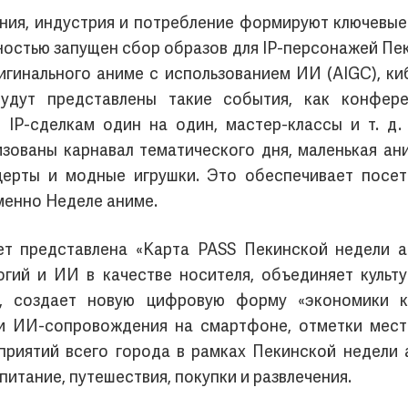
ания, индустрия и потребление формируют ключевые
ностью запущен сбор образов для IP-персонажей Пек
игинального аниме с использованием ИИ (AIGC), ки
удут представлены такие события, как конфер
 IP-сделкам один на один, мастер-классы и т. д
зованы карнавал тематического дня, маленькая ани
церты и модные игрушки. Это обеспечивает посет
менно Неделе аниме.
т представлена «Карта PASS Пекинской недели ани
гий и ИИ в качестве носителя, объединяет культу
, создает новую цифровую форму «экономики к
ии ИИ-сопровождения на смартфоне, отметки мест
дприятий всего города в рамках Пекинской недели
питание, путешествия, покупки и развлечения.