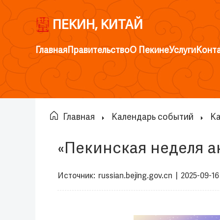
ПЕКИН, КИТАЙ
Главная
Правительство
О Пекине
Услуги
Конт
Главная
Календарь событий
Ка
«Пекинская неделя а
Источник:
russian.bejing.gov.cn
|
2025-09-16