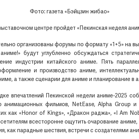
Фото: газета «Бэйцзин жибао»
выставочном центре пройдет «Пекинская неделя ани
тельно организованы форумы по формату «1+5» на в
аниме!» будут углубленно обсуждаться стратегиче
жение индустрии китайского аниме. Пять паралл
формление и производство аниме, интеллектуальн
име, а также сценарии для аниме и планирование в а
ке впечатлений Пекинской недели аниме-2025 соб
ю анимационных фильмов, NetEase, Alpha Group и 
их как «Honor of Kings», «Дракон раджа», «I Am Nob
 посетителям всесторонне ощутить очарование аниме
я, как парадные шествия, встречи с создателями ани