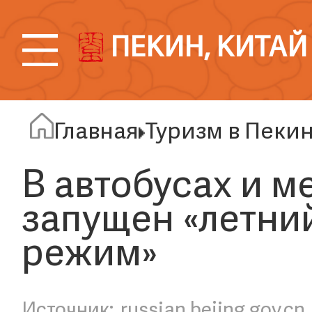
ПЕКИН, КИТАЙ
Главная
Туризм в Пеки
В автобусах и м
запущен «летни
режим»
russian.bejing.gov.cn