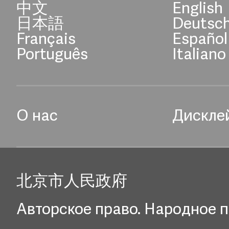
中文
English
日本語
Deutsc
Français
Español
Português
Italiano
О нас
Дискле
北京市人民政府
Авторское право. Народное п