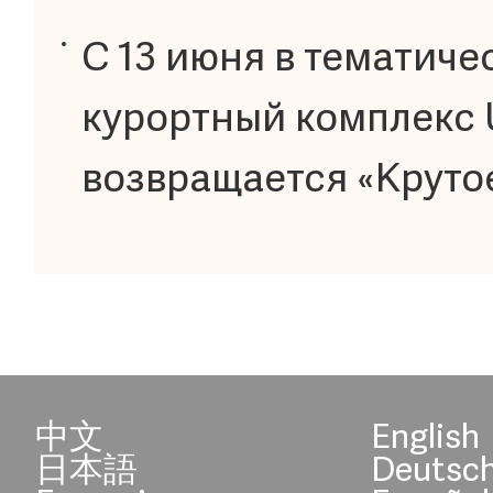
С 13 июня в тематиче
курортный комплекс Un
возвращается «Крутое
中文
English
日本語
Deutsc