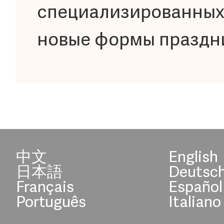
специализированных
новые формы праздни
中文
English
日本語
Deutsc
Français
Español
Português
Italiano