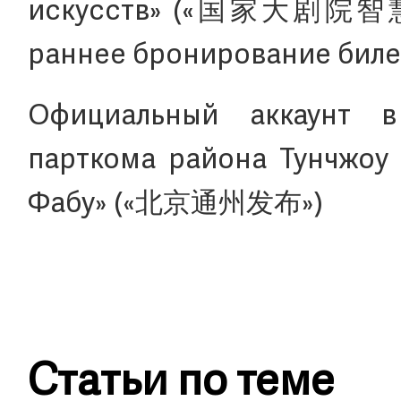
искусств» («国家大剧院智慧管家
раннее бронирование билет
Официальный аккаунт 
парткома района Тунчжоу 
Фабу» («北京通州发布»)
Статьи по теме