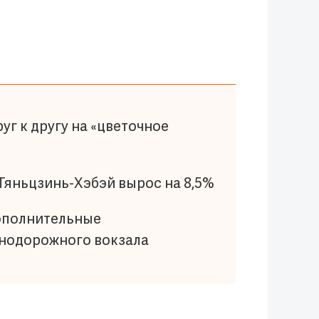
уг к другу на «цветочное
Тяньцзинь-Хэбэй вырос на 8,5%
дополнительные
знодорожного вокзала