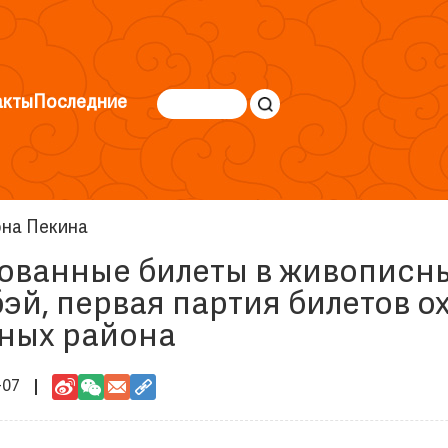
акты
Последние
она Пекина
ванные билеты в живописны
эй, первая партия билетов о
ных района
-07