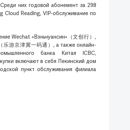
 Среди них годовой абонемент за 298
g Cloud Reading, VIP-обслуживание по
ложение Wechat «Вэньчуансин»（文创行）,
эбэй»（乐游京津冀一码通）, а также онлайн-
промышленного банка Китая ICBC,
купки включают в себя Пекинский дом
родской пункт обслуживания филиала