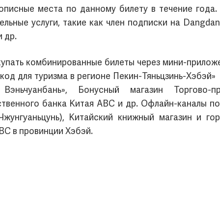
описные места по данному билету в течение года.
льные услуги, такие как член подписки на Dangdan
 др.
покупать комбинированные билеты через мини-при
д для туризма в регионе Пекин-Тяньцзинь-Х
Вэньчуанбань», Бонусный магазин Торгово-
твенного банка Китая ABC и др. Офлайн-каналы по
 Чжунгуаньцунь), Китайский книжный магазин и го
BC в провинции Хэбэй.