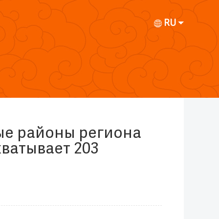
RU
е районы региона
хватывает 203