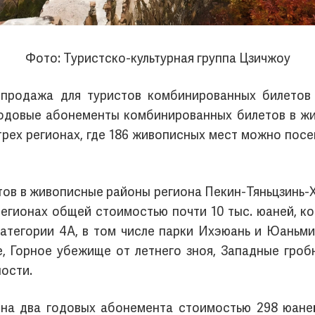
Фото: Туристско-культурная группа Цзичжоу
 продажа для туристов комбинированных билетов
годовые абонементы комбинированных билетов в жи
трех регионах, где 186 живописных мест можно посе
ов в живописные районы региона Пекин-Тяньцзинь-Хэ
регионах общей стоимостью почти 10 тыс. юаней, 
атегории 4А, в том числе парки Ихэюань и Юаньми
е, Горное убежище от летнего зноя, Западные гроб
ости.
на два годовых абонемента стоимостью 298 юаней