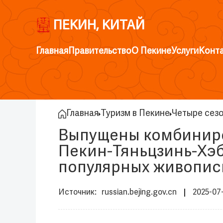
ПЕКИН, КИТАЙ
Главная
Правительство
О Пекине
Услуги
Конт
Главная
Туризм в Пекине
Четыре сез
Выпущены комбиниро
Пекин-Тяньцзинь-Хэб
популярных живопис
russian.bejing.gov.cn
2025-07