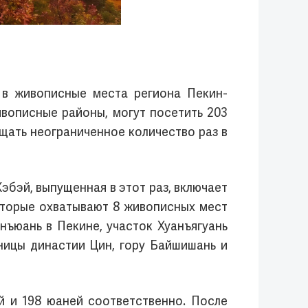
 в живописные места региона Пекин-
вописные районы, могут посетить 203
щать неограниченное количество раз в
бэй, выпущенная в этот раз, включает
которые охватывают 8 живописных мест
нъюань в Пекине, участок Хуанъягуань
ницы династии Цин, гору Байшишань и
 и 198 юаней соответственно. После