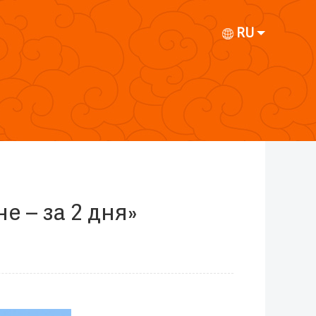
RU
е – за 2 дня»