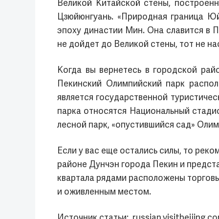
Великой Китайской стены, построен
Цзюйюнгуань. «Природная граница Юй
эпоху династии Мин. Она славится в 
не дойдет до Великой стены, тот не на
Когда вы вернетесь в городской рай
Пекинский Олимпийский парк распол
является государственной туристичес
парка относятся Национальный стадио
лесной парк, «опустившийся сад» Оли
Если у вас еще остались силы, то рек
районе Дунчэн города Пекин и предст
квартала рядами расположены торговы
и оживленным местом.
Источник статьи: russian.visitbeijing.c