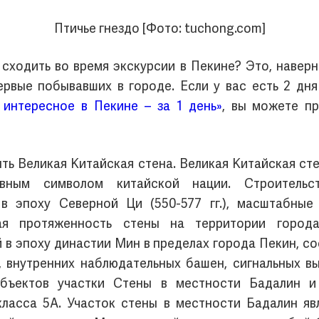
Птичье гнездо [Фото: tuchong.com]
 сходить во время экскурсии в Пекине? Это, наверн
ервые побывавших в городе. Если у вас есть 2 дня
 интересное в Пекине – за 1 день»
, вы можете п
ь Великая Китайская стена. Великая Китайская ст
вным символом китайской нации. Строитель
в эпоху Северной Ци (550-577 гг.), масштабны
я протяженность стены на территории города
в эпоху династии Мин в пределах города Пекин, со
, внутренних наблюдательных башен, сигнальных в
объектов участки Стены в местности Бадалин 
класса 5А. Участок стены в местности Бадалин я