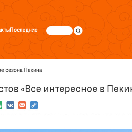
акты
Последние
е сезона Пекина
тов «Все интересное в Пекин