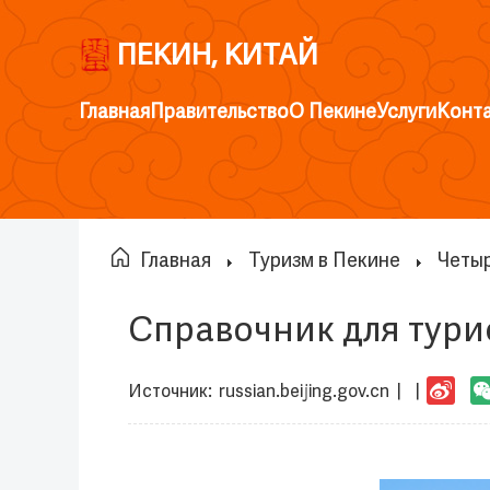
ПЕКИН, КИТАЙ
Главная
Правительство
О Пекине
Услуги
Конт
Главная
Туризм в Пекине
Четыр
Справочник для турис
Источник:
russian.beijing.gov.cn
|
|