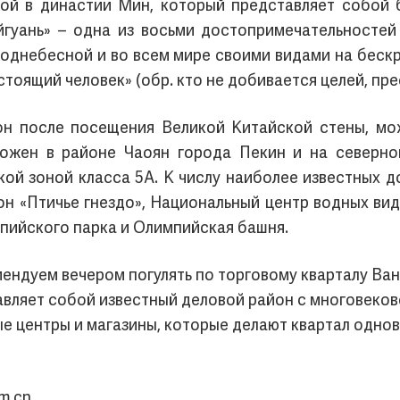
ной в династии Мин, который представляет собой 
гуань» – одна из восьми достопримечательностей
Поднебесной и во всем мире своими видами на бескр
стоящий человек» (обр. кто не добивается целей, пре
он после посещения Великой Китайской стены, мо
ожен в районе Чаоян города Пекин и на северно
кой зоной класса 5А. К числу наиболее известных
н «Птичье гнездо», Национальный центр водных ви
мпийского парка и Олимпийская башня.
омендуем вечером погулять по торговому кварталу В
авляет собой известный деловой район с многовеко
е центры и магазины, которые делают квартал одн
om.cn