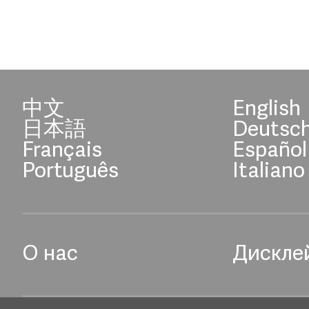
中文
English
日本語
Deutsc
Français
Español
Português
Italiano
О нас
Дискле