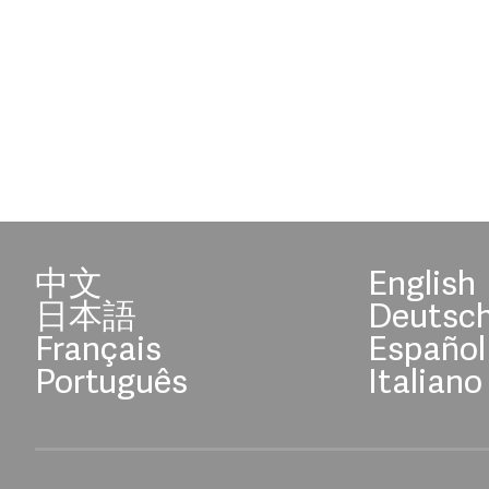
中文
English
日本語
Deutsc
Français
Español
Português
Italiano