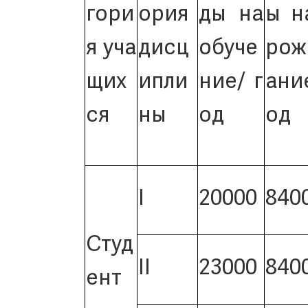
гори
ория
ды на
ы н
я уча
дисц
обуче
рож
щих
ипли
ние/ г
ание
ся
ны
од
од
I
20000
840
Студ
II
23000
840
ент