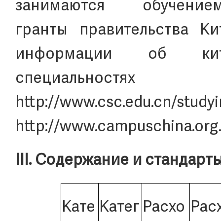
занимаются обучение
гранты правительства Ки
информации об кит
специальностя
http://www.csc.ed
http://www.campuschina.org
III. Содержание и стандар
Кате
Катег
Расхо
Рас