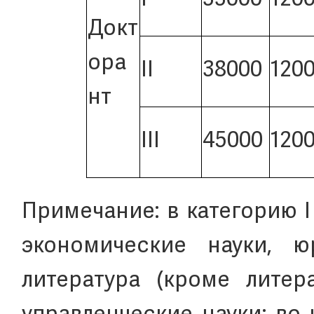
I
33000
120
Докт
ора
II
38000
120
нт
III
45000
120
Примечание: в категорию 
экономические науки, юр
литература (кроме литер