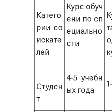
Курс обуч
Катего
К
ени по сп
рии со
т
ециально
искате
о
сти
лей
к
4-5 учебн
1
Студен
ых года
т