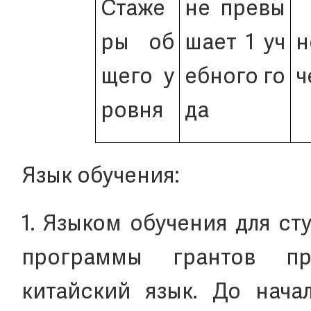
Стаже
не превы
ры об
шает 1 уч
н
щего у
ебного го
ч
ровня
да
Язык обучения:
1. Языком обучения для ст
программы грантов пра
китайский язык. До нача