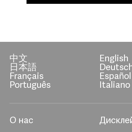
中文
English
日本語
Deutsc
Français
Español
Português
Italiano
О нас
Дискле