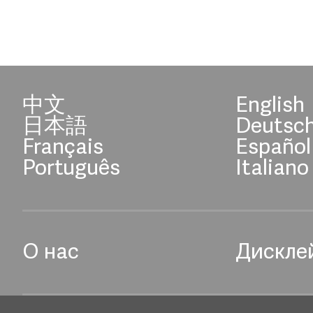
中文
English
日本語
Deutsc
Français
Español
Português
Italiano
О нас
Дискле