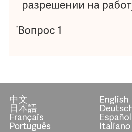
разрешении на работ
Вопрос 1
中文
English
日本語
Deutsc
Français
Español
Português
Italiano