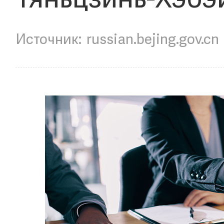
Тяньцзинь-Хэбэ
russian.bejing.gov.cn