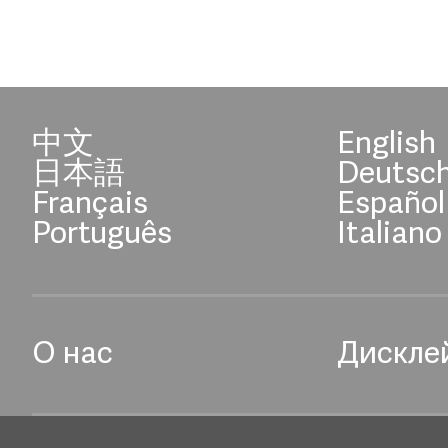
中文
English
日本語
Deutsc
Français
Español
Português
Italiano
О нас
Дискле