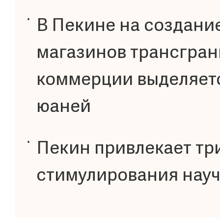
В Пекине на создани
магазинов трансгран
коммерции выделяетс
юаней
Пекин привлекает тр
стимулирования науч