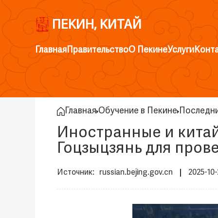
ПЕКИН, КИТАЙ
Главная
Правительство
О Пекине
Услуги
Конт
Главная
Обучение в Пекине
Последн
Иностранные и китай
Гоцзыцзянь для пров
russian.bejing.gov.cn
2025-10-