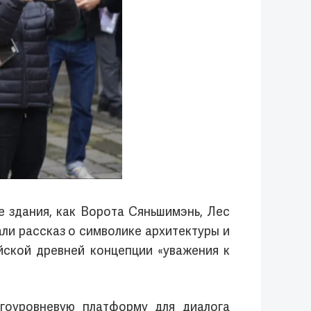
е здания, как Ворота Сяньшимэнь, Лес
ли рассказ о символике архитектуры и
йской древней концепции «уважения к
огоуровневую платформу для диалога