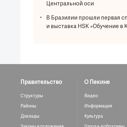
Центральной оси
В Бразилии прошли первая с
и выставка HSK «Обучение в 
Правительство
О Пекине
Структуры
Видео
Районы
Информация
Доклады
Культура
Законы и положения
Города-побратимы