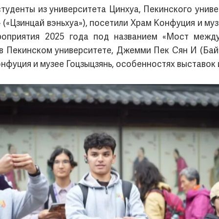
туденты из университета Цинхуа, Пекинского униве
 («Цзинцай вэньхуа»), посетили Храм Конфуция и му
роприятия 2025 года под названием «Мост между
в Пекинском университете, Джемми Пек Сян И (Бай С
нфуция и музее Гоцзыцзянь, особенностях выставок 