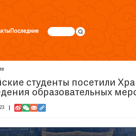
акты
Последние
ие
ские студенты посетили Хра
едения образовательных ме
23