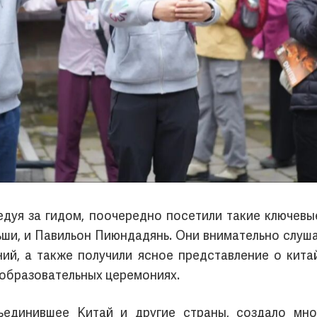
ледуя за гидом, поочередно посетили такие ключевы
ьши, и Павильон Пиюндадянь. Они внимательно слуша
ий, а также получили ясное представление о кита
 образовательных церемониях.
ъединившее Китай и другие страны, создало мн