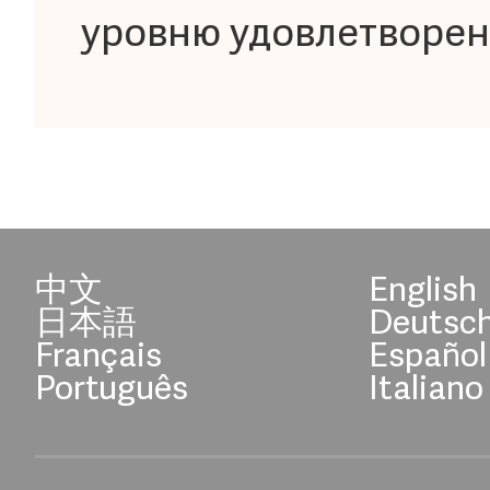
уровню удовлетворе
中文
English
日本語
Deutsc
Français
Español
Português
Italiano