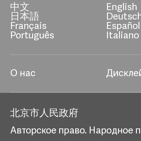
中文
English
日本語
Deutsc
Français
Español
Português
Italiano
О нас
Дискле
北京市人民政府
Авторское право. Народное п