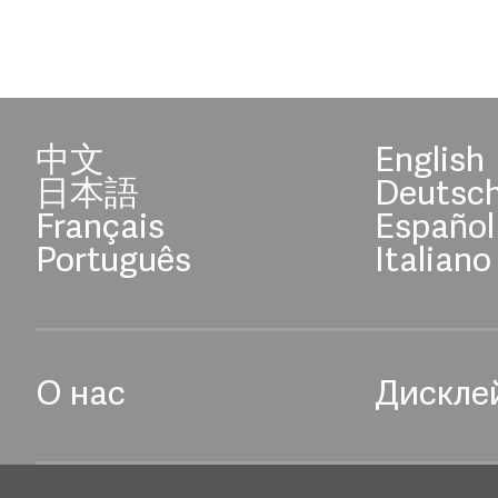
中文
English
日本語
Deutsc
Français
Español
Português
Italiano
О нас
Дискле