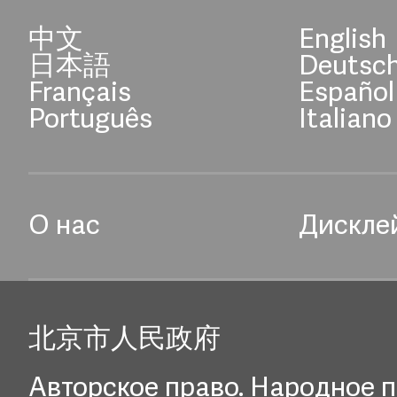
中文
English
日本語
Deutsc
Français
Español
Português
Italiano
О нас
Дискле
北京市人民政府
Авторское право. Народное п