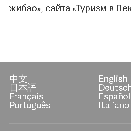
жибао», сайта «Туризм в Пе
中文
English
日本語
Deutsc
Français
Español
Português
Italiano