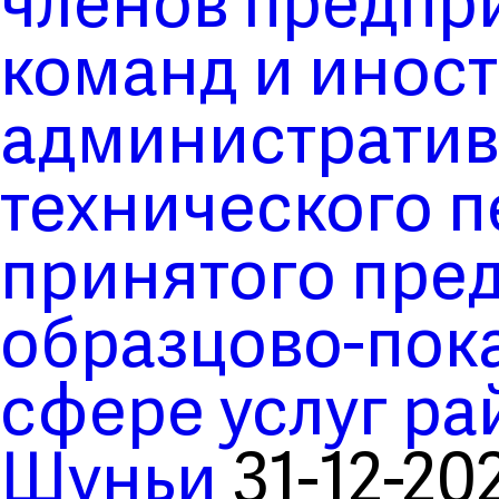
членов предпр
команд и инос
административ
технического п
принятого пре
образцово-пока
сфере услуг ра
Шуньи
31-12-20