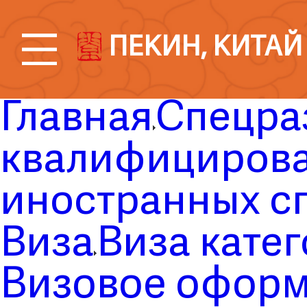
ПЕКИН, КИТАЙ
Главная
Спецра
квалифициров
иностранных с
Виза
Виза кате
Визовое оформ