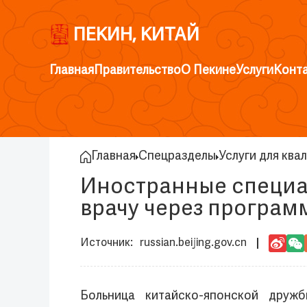
ПЕКИН, КИТАЙ
Главная
Правительство
О Пекине
Услуги
Конт
Главная
Спецразделы
Услуги для кв
Иностранные специал
врачу через програ
russian.beijing.gov.cn
Больница китайско-японской друж