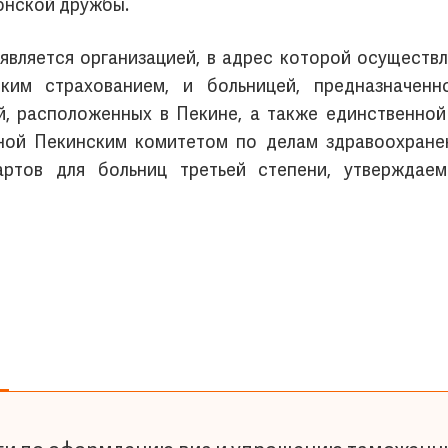
онской дружбы.
является организацией, в адрес которой осуществ
ким страхованием, и больницей, предназначенн
й, расположенных в Пекине, а также единственно
ной Пекинским комитетом по делам здравоохранен
артов для больниц третьей степени, утверждае