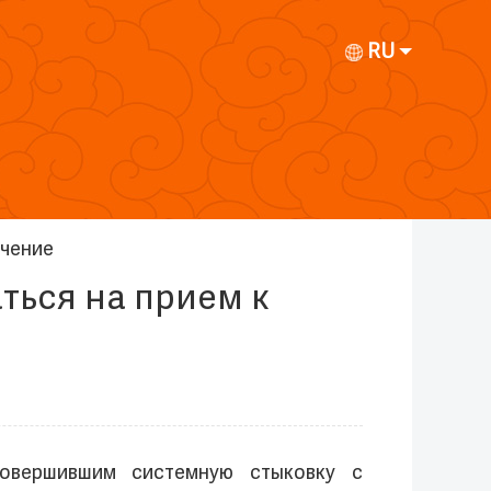
RU
чение
ться на прием к
совершившим системную стыковку с