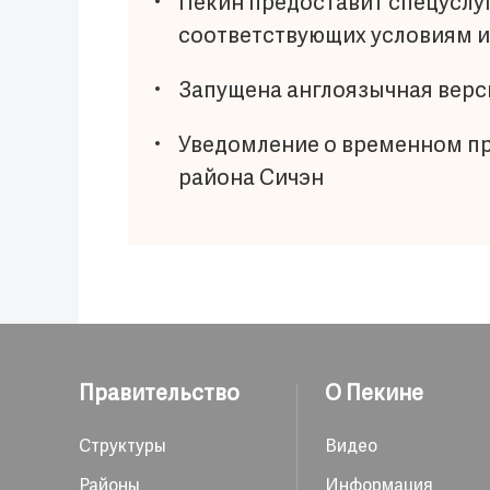
Пекин предоставит спецуслу
соответствующих условиям 
Запущена англоязычная верс
Уведомление о временном пр
района Сичэн
Правительство
О Пекине
Структуры
Видео
Районы
Информация