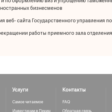
ги по оформлению виз и упрощению таможенн
иностранных бизнесменов
ия веб- сайта Государственного управления п
екращении работы приемного зала отделения 
Услуги
Контакты
Самое читаемое
FAQ
Инвестиции в Пекин
Обратная связь