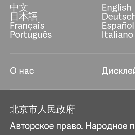
中文
English
日本語
Deutsc
Français
Español
Português
Italiano
О нас
Дискле
北京市人民政府
Авторское право. Народное п