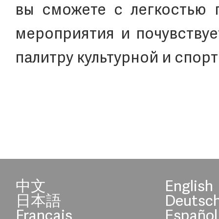
вы сможете с легкостью 
мероприятия и почувствуе
палитру культурной и спор
中文
English
日本語
Deutsc
Français
Español