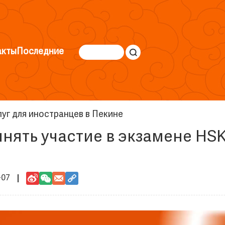
акты
Последние
уг для иностранцев в Пекине
нять участие в экзамене HS
-07