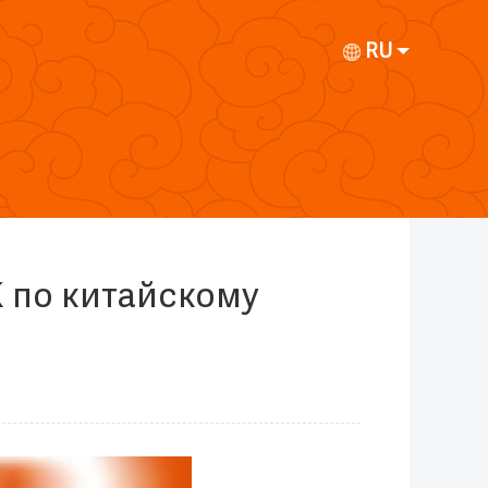
RU
K по китайскому