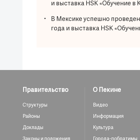
и выставка HSK «Обучение в 
В Мексике успешно проведен
года и выставка HSK «Обучен
Правительство
О Пекине
Структуры
Видео
Районы
Информация
Доклады
Культура
Законы и положения
Города-побратимы