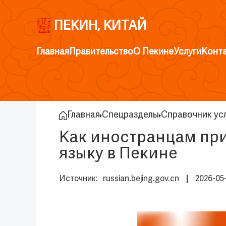
ПЕКИН, КИТАЙ
Главная
Правительство
О Пекине
Услуги
Конт
Главная
Спецразделы
Справочник усл
Как иностранцам при
языку в Пекине
russian.bejing.gov.cn
2026-05