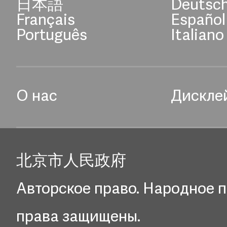
日本語
Deutsc
Français
Español
Português
Italiano
О нас
Дискле
北京市人民政府
Авторское право. Народное п
права защищены.